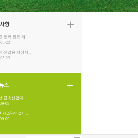
 등록 완료 제...
-05-23
 산업용 세정제...
-05-23
4년 금속산업대...
09-09
 제2공장 설비...
09-09